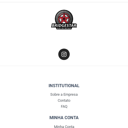
I
n
s
t
a
g
r
INSTITUTIONAL
a
Sobre a Empresa
m
Contato
FAQ
MINHA CONTA
Minha Conta