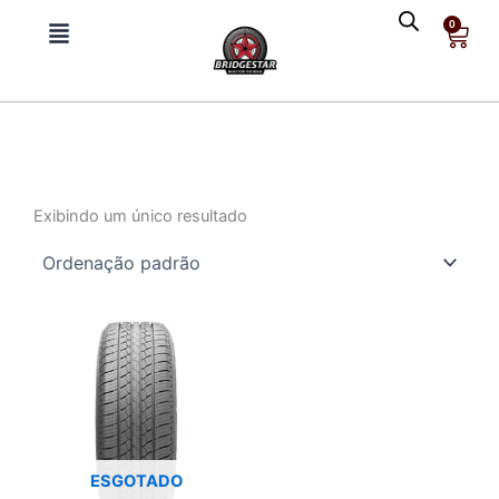
Ir
0
Cart
para
o
conteúdo
Exibindo um único resultado
ESGOTADO