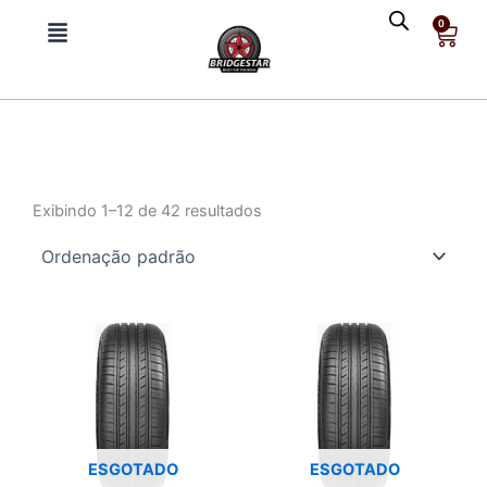
Ir
0
Cart
para
o
conteúdo
Exibindo 1–12 de 42 resultados
ESGOTADO
ESGOTADO