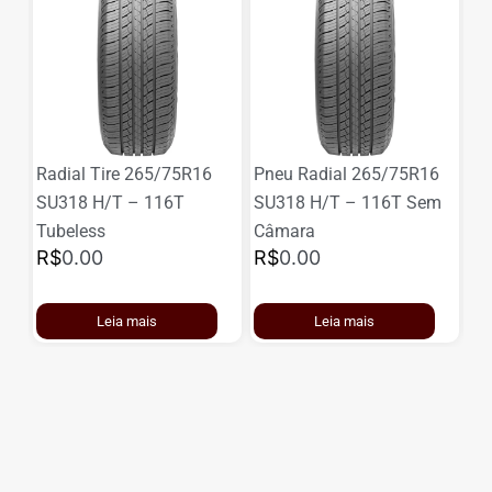
7
Radial Tire 265/75R16
Pneu Radial 265/75R16
Pn
m
SU318 H/T – 116T
SU318 H/T – 116T Sem
SU
Tubeless
Câmara
Câ
R$
0.00
R$
0.00
R
Leia mais
Leia mais