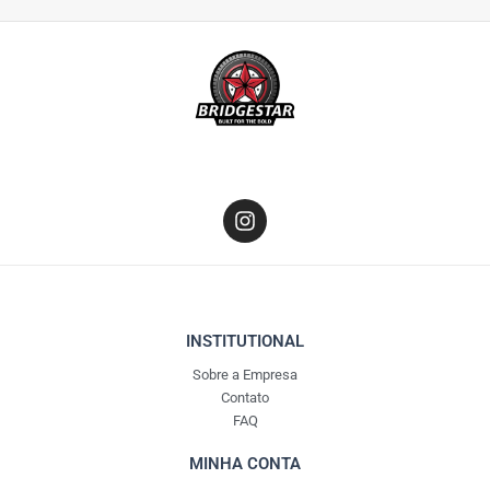
I
n
s
t
a
g
r
INSTITUTIONAL
a
Sobre a Empresa
m
Contato
FAQ
MINHA CONTA